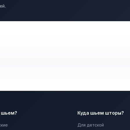
ей.
 шьем?
Куда шьем шторы?
ские
Для детской