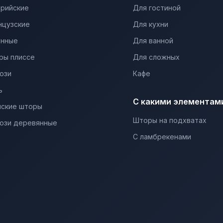
трийские
Для гостиной
нцузские
Для кухни
онные
Для ванной
ры плиссе
Для сложных
юзи
Кафе
ь
С какими элементам
нские шторы
Шторы на подхватах
юзи деревянные
С ламбрекенами